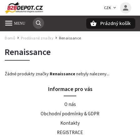
CZK
Prázdný košík
Hledat
Domů
Prodávané značky
Renaissance
/
/
Renaissance
Žádné produkty značky
Renaissance
nebyly nalezeny...
Informace pro vás
O nás
Obchodní podmínky & GDPR
Kontakty
REGISTRACE