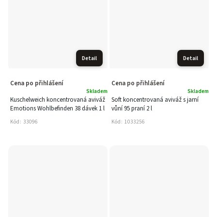
Detail
Detail
Cena po přihlášení
Cena po přihlášení
Skladem
Skladem
Kuschelweich koncentrovaná aviváž
Soft koncentrovaná aviváž s jarní
Emotions Wohlbefinden 38 dávek 1 l
vůní 95 praní 2 l
Kód:
33096
Kód:
1033256