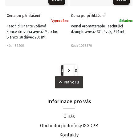
Cena po přihlášení
Cena po přihlášení
Vyprodáno
Skladem
Tesori d'Oriente voňavá
Vernel Aromaterapie Fascinující
koncentrovaná aviváž Muschio
džungle aviváž 37 dávek, 814 ml
Bianco 38 dávek 760 ml
Kód:
55206
Kód:
1033570
1
9
Nahoru
Informace pro vás
O nás
Obchodní podmínky & GDPR
Kontakty