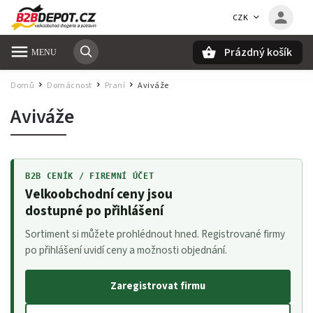
CZK
Prázdný košík
Hledat
Domů
Domácnost
Praní
Aviváže
/
/
/
Aviváže
B2B CENÍK / FIREMNÍ ÚČET
Velkoobchodní ceny jsou
dostupné po přihlášení
Sortiment si můžete prohlédnout hned. Registrované firmy
po přihlášení uvidí ceny a možnosti objednání.
Zaregistrovat firmu