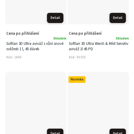
Detail
Detail
Cena po přihlášení
Cena po přihlášení
Skladem
Skladem
Softlan 3D Ultra aviváž s vůní snové
Softlan 3D Ultra Weich & Mild Sensitiv
svěžesti 1 l, 45 dávek
aviváž 1l 45 PD
Kód:
1869
Kód:
80350
Novinka
Detail
Detail