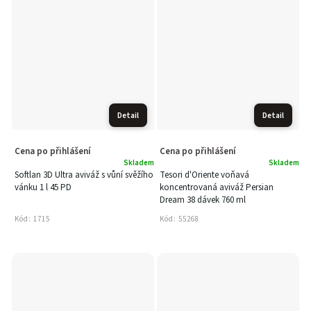
Detail
Detail
Cena po přihlášení
Cena po přihlášení
Skladem
Skladem
Softlan 3D Ultra aviváž s vůní svěžího
Tesori d'Oriente voňavá
vánku 1 l 45 PD
koncentrovaná aviváž Persian
Dream 38 dávek 760 ml
Kód:
1715
Kód:
55268