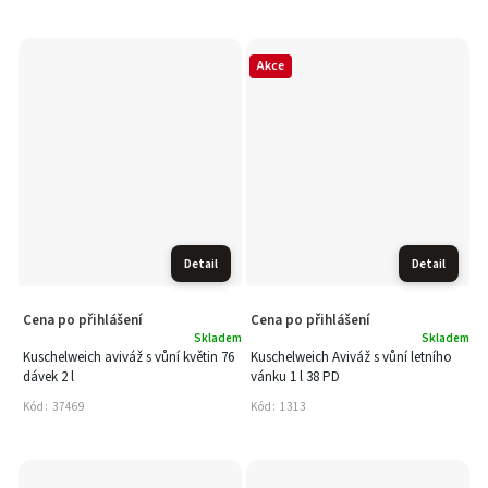
Akce
Detail
Detail
Cena po přihlášení
Cena po přihlášení
Skladem
Skladem
Kuschelweich aviváž s vůní květin 76
Kuschelweich Aviváž s vůní letního
dávek 2 l
vánku 1 l 38 PD
Kód:
37469
Kód:
1313