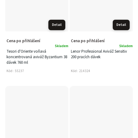
Detail
Detail
Cena po přihlášení
Cena po přihlášení
Skladem
Skladem
Tesori d'Oriente voňavá
Lenor Professional Aviváž Sensitiv
koncentrovaná aviváž Byzantium 38
200 pracích dávek
dávek 760 ml
Kód:
55237
Kód:
214324