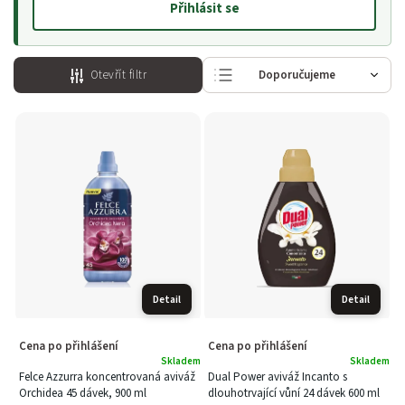
Přihlásit se
Otevřít filtr
Doporučujeme
Nejlevnější
Nejdražší
Nejprodávanější
Abecedně
Detail
Detail
Cena po přihlášení
Cena po přihlášení
Skladem
Skladem
Felce Azzurra koncentrovaná aviváž
Dual Power aviváž Incanto s
Orchidea 45 dávek, 900 ml
dlouhotrvající vůní 24 dávek 600 ml