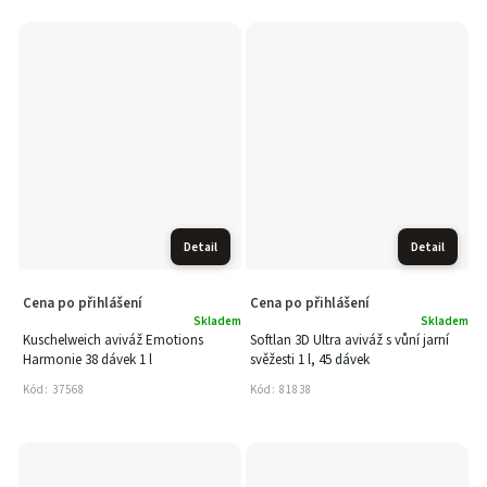
Detail
Detail
Cena po přihlášení
Cena po přihlášení
Skladem
Skladem
Kuschelweich aviváž Emotions
Softlan 3D Ultra aviváž s vůní jarní
Harmonie 38 dávek 1 l
svěžesti 1 l, 45 dávek
Kód:
37568
Kód:
81838