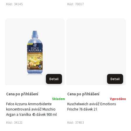
Kód:
34145
Kód:
70017
Detail
Detail
Cena po přihlášení
Cena po přihlášení
Skladem
Vyprodáno
Felce Azzurra Ammorbidente
Kuschelweich aviváž Emotions
koncentrovaná aviváž Muschio
Frische 76 dávek 2 l
Argan a Vanilka 45 dávek 900 ml
Kód:
34121
Kód:
37483