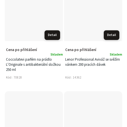
Detail
Detail
Cena po přihlášení
Cena po přihlášení
Skladem
Skladem
Coccolatevi parfém na prádlo
Lenor Professional Aviváž se svěžím
L’Originale s antibakteriální složkou
vánkem 200 pracích dávek
250 ml
Kód:
70828
Kód:
14362