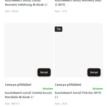
Kuschelweich aviváž Luxury
Kuschelweich aviváž Momenty štěstí
Moments Verführung 40 dávek 1 l
1l 38 PD
Kód:
35410
Kód:
1375
Tip
Detail
Detail
Cena po přihlášení
Cena po přihlášení
Skladem
Skladem
Kuschelweich aviváž Oriental kouzlo
Kuschelweich Aviváž Pink Kiss 38 PD
Marrákeše 40 dávek 1 l
1 l
Kód:
998377
Kód:
1436