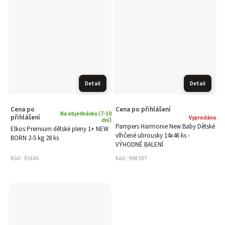
Detail
Detail
Cena po
Cena po přihlášení
Na objednávku (7-10
přihlášení
Vyprodáno
dní)
Pampers Harmonie New Baby Dětské
Elkos Premium dětské pleny 1+ NEW
vlhčené ubrousky 14x46 ks -
BORN 2-5 kg 28 ks
VÝHODNÉ BALENÍ
Kód:
95446
Kód:
998597