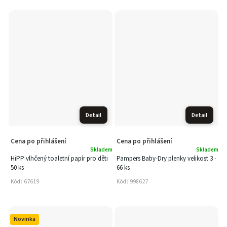
Detail
Detail
Cena po přihlášení
Cena po přihlášení
Skladem
Skladem
HiPP vlhčený toaletní papír pro děti
Pampers Baby-Dry plenky velikost 3 -
50 ks
66 ks
Kód:
67619
Kód:
998627
Novinka