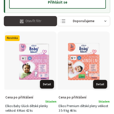
Přihlásit se
Otevřít filtr
Doporučujeme
Nejlevnější
Novinka
Nejdražší
Nejprodávanější
Abecedně
Detail
Detail
Cena po přihlášení
Cena po přihlášení
Skladem
Skladem
Elkos Baby Glück dětské plenky
Elkos Premium dětské pleny velikost
velikost 4 Maxi 42 ks
3 5-9 kg 46 ks