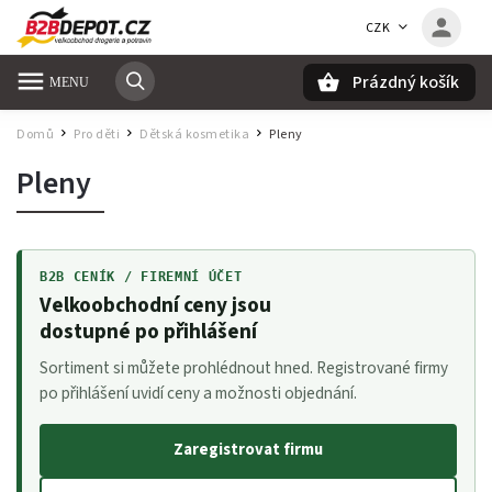
CZK
Prázdný košík
Hledat
Domů
Pro děti
Dětská kosmetika
Pleny
/
/
/
Pleny
B2B CENÍK / FIREMNÍ ÚČET
Velkoobchodní ceny jsou
dostupné po přihlášení
Sortiment si můžete prohlédnout hned. Registrované firmy
po přihlášení uvidí ceny a možnosti objednání.
Zaregistrovat firmu