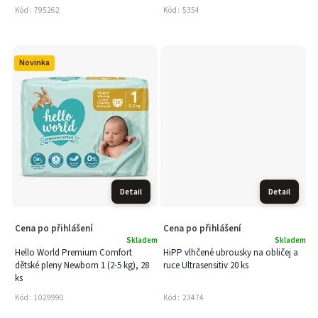
Kód:
795262
Kód:
5354
Novinka
Detail
Detail
Cena po přihlášení
Cena po přihlášení
Skladem
Skladem
Hello World Premium Comfort
HiPP vlhčené ubrousky na obličej a
dětské pleny Newborn 1 (2-5 kg), 28
ruce Ultrasensitiv 20 ks
ks
Kód:
1029990
Kód:
23474