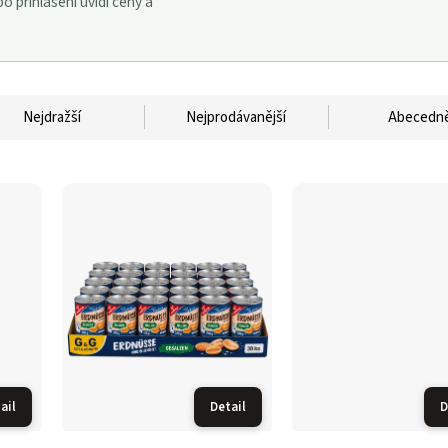
 přihlášení uvidí ceny a
Nejdražší
Nejprodávanější
Abecedn
ail
Detail
D