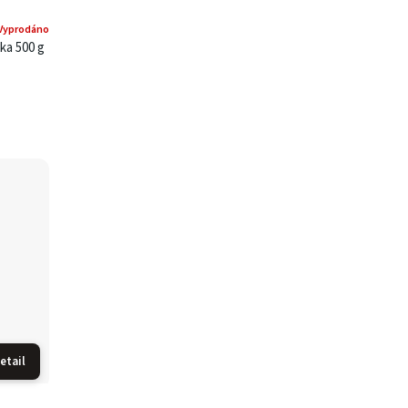
Vyprodáno
ka 500 g
etail