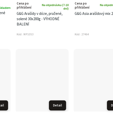
Cena po
Cena po
Na objednávku (7-10
Na objedn
přihlášení
přihlášení
Skladem
dní)
lené
G&G Arašídy v dóze, pražené,
G&G Asia arašídový mix 2
solené 30x200g - VÝHODNÉ
BALENÍ
Kód:
MP1053
Kód:
27464
ail
Detail
D