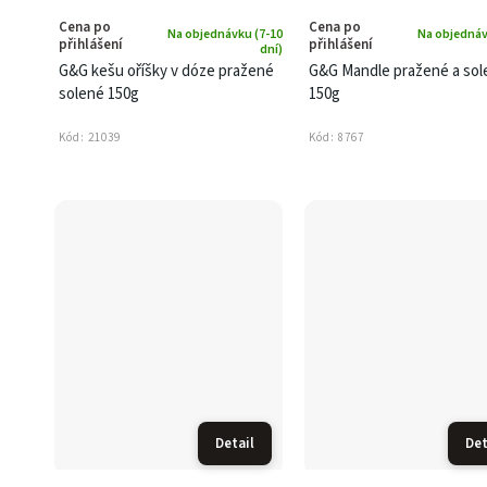
Cena po
Cena po
Na objednávku (7-10
Na objednáv
přihlášení
přihlášení
dní)
G&G kešu oříšky v dóze pražené
G&G Mandle pražené a sol
solené 150g
150g
Kód:
21039
Kód:
8767
Detail
Det