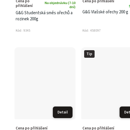
Cena po
Cena po přihlášení
Na objednávku (7-10
přihlášení
dní)
G&G Vlašské ořechy 200 g
G&G Studentská směs ořechů a
rozinek 200g
Kód:
9345
Kód:
458097
Tip
Detail
Det
Cena po přihlášení
Cena po přihlášení