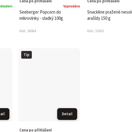
Cena po přihlášení
Cena po přihlášení
Skladem
Vyprodáno
Seeberger Popcorn do
Snackline pražené neso
mikrovlnky - sladký 100g
arašídy 150 g
Kód:
26064
Kód:
33565
Tip
ail
Detail
Cena po přihlášení