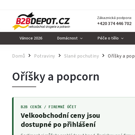
Zákaznická podpora:
+420 374 446 702
Vánoce 2026
Domácnost
Péče o tělo
Domů
Potraviny
Slané pochutiny
Oříšky a po
/
/
/
Oříšky a popcorn
B2B CENÍK / FIREMNÍ ÚČET
Velkoobchodní ceny jsou
dostupné po přihlášení