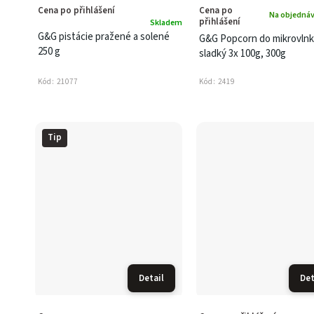
Cena po přihlášení
Cena po
Na objednáv
přihlášení
Skladem
G&G pistácie pražené a solené
G&G Popcorn do mikrovlnk
250 g
sladký 3x 100g, 300g
Kód:
21077
Kód:
2419
Tip
Detail
Det