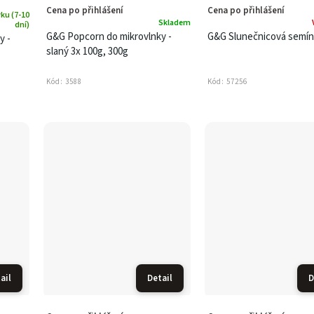
Cena po přihlášení
Cena po přihlášení
ku (7-10
Skladem
dní)
G&G Popcorn do mikrovlnky -
G&G Slunečnicová semín
y -
slaný 3x 100g, 300g
Kód:
3588
Kód:
57256
ail
Detail
D