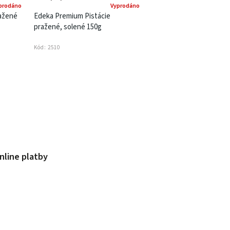
prodáno
Vyprodáno
ažené
Edeka Premium Pistácie
pražené, solené 150g
Kód:
2510
nline platby