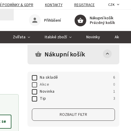
Í PODMÍNKY & GDPR
KONTAKTY
REGISTRACE
CZK
Nákupní košík
Přihlášení
Prázdný košík
Zvířata
Italské zboží
Novinky
Akce
Nákupní košík
Na skladě
6
Akce
0
Novinka
1
Tip
3
ROZBALIT FILTR
t se