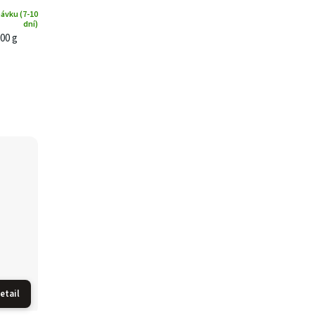
ávku (7-10
dní)
00 g
etail