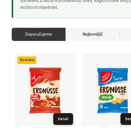
Sortiment si můžete prohlédnout hned. Registrované firmy po
možnosti objednání.
Doporučujeme
Nejlevnější
Novinka
Detail
Det