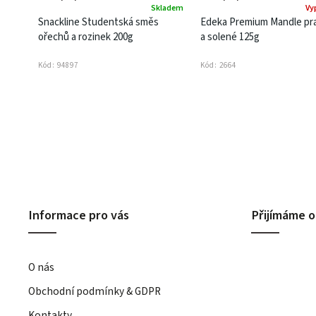
Skladem
Vy
Snackline Studentská směs
Edeka Premium Mandle pr
ořechů a rozinek 200g
a solené 125g
Kód:
94897
Kód:
2664
Informace pro vás
Přijímáme o
O nás
Obchodní podmínky & GDPR
Kontakty