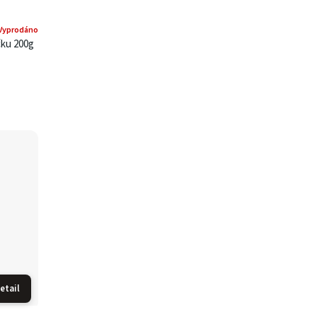
Vyprodáno
čku 200g
etail