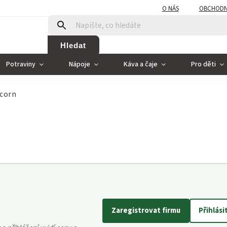
O NÁS
OBCHODN
Hledat
Potraviny
Nápoje
Káva a čaje
Pro děti
pcorn
Zaregistrovat firmu
Přihlási