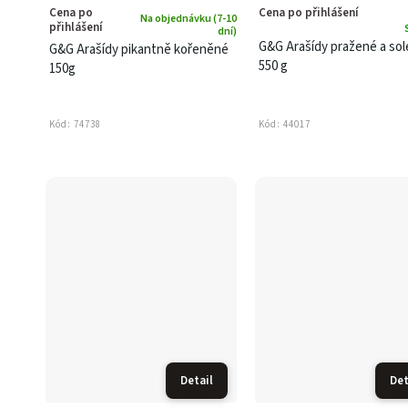
Cena po
Cena po přihlášení
Na objednávku (7-10
přihlášení
dní)
G&G Arašídy pražené a so
G&G Arašídy pikantně kořeněné
550 g
150g
Kód:
74738
Kód:
44017
Detail
Det