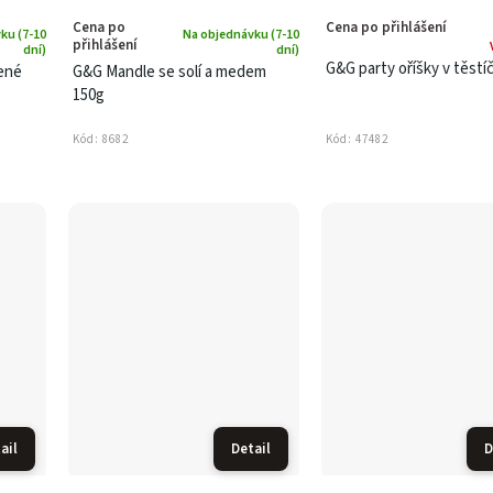
Cena po
Cena po přihlášení
ku (7-10
Na objednávku (7-10
přihlášení
dní)
dní)
G&G party oříšky v těstí
ené
G&G Mandle se solí a medem
150g
Kód:
8682
Kód:
47482
ail
Detail
D