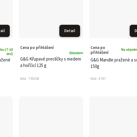
ail
Detail
D
Cena po přihlášení
Cena po
ku (7-10
Na objedn
přihlášení
Skladem
dní)
G&G Křupavé preclíčky s medem
ražené
G&G Mandle pražené a s
a hořčicí 125 g
150g
Kód:
739228
Kód:
8767