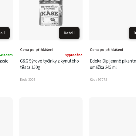
ail
Detail
D
Cena po přihlášení
Cena po přihlášení
Skladem
Vyprodáno
assic
G&G Sýrové tyčinky z kynutého
Edeka Dip jemně pikantn
těsta 150g
omáčka 245 ml
Kód:
3003
Kód:
97075