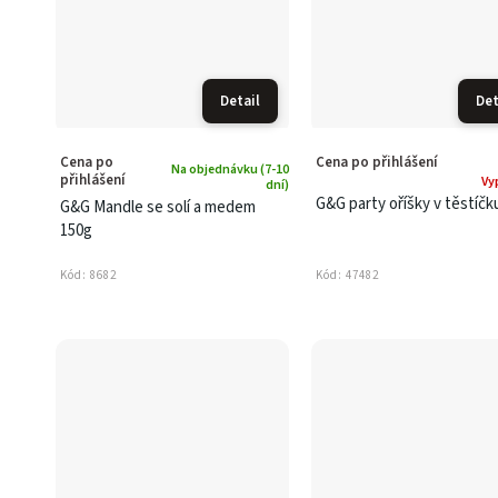
Detail
Det
Cena po
Cena po přihlášení
Na objednávku (7-10
přihlášení
Vy
dní)
G&G party oříšky v těstíčk
G&G Mandle se solí a medem
150g
Kód:
8682
Kód:
47482