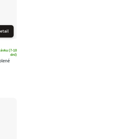
etail
ávku (7-10
dní)
olené