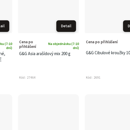
ail
Detail
D
Cena po
Cena po přihlášení
ku (7-10
Na objednávku (7-10
přihlášení
dní)
dní)
G&G Cibulové kroužky 1
né,
G&G Asia arašídový mix 200 g
É
Kód:
27464
Kód:
2691