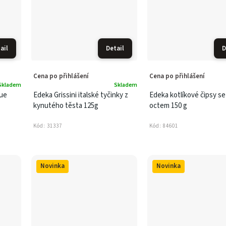
ail
Detail
D
Cena po přihlášení
Cena po přihlášení
Skladem
Skladem
ue
Edeka Grissini italské tyčinky z
Edeka kotlíkové čipsy se 
kynutého těsta 125g
octem 150 g
Kód:
31337
Kód:
84601
Novinka
Novinka