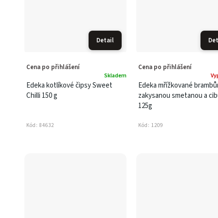
Detail
Det
Cena po přihlášení
Cena po přihlášení
Skladem
Vy
Edeka kotlíkové čipsy Sweet
Edeka mřížkované brambů
Chilli 150 g
zakysanou smetanou a cibu
125g
Kód:
84632
Kód:
1209