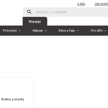
O NÁS
OBCHODN
Hledat
Potraviny
Nápoje
Káva a čaje
Pro děti
Krekry a snacky