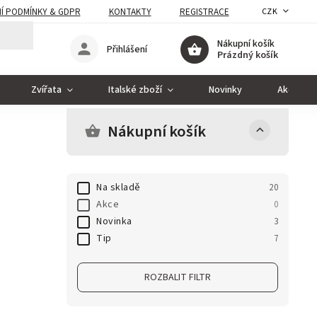
Í PODMÍNKY & GDPR
KONTAKTY
REGISTRACE
CZK
Nákupní košík
Přihlášení
Prázdný košík
Zvířata
Italské zboží
Novinky
Akce
Nákupní košík
Na skladě
20
Akce
0
Novinka
3
Tip
7
ROZBALIT FILTR