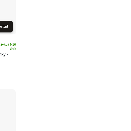
etail
ávku (7-10
dní)
nky -