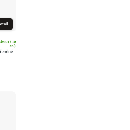
etail
ávku (7-10
dní)
ořeněné