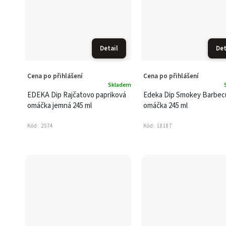
Detail
Det
Cena po přihlášení
Cena po přihlášení
Skladem
EDEKA Dip Rajčatovo papriková
Edeka Dip Smokey Barbec
omáčka jemná 245 ml
omáčka 245 ml
Kód:
2574
Kód:
18187