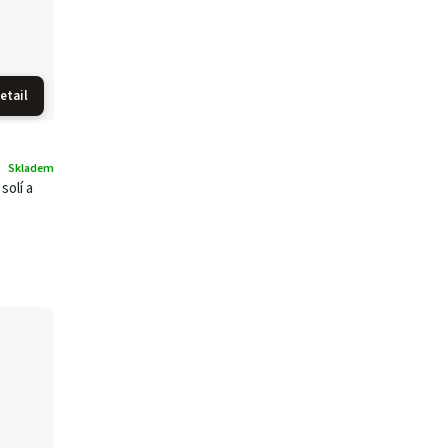
etail
Skladem
solí a