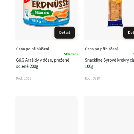
Detail
Det
Cena po přihlášení
Cena po přihlášení
Skladem
G&G Arašídy v dóze, pražené,
Snackline Sýrové krekry cl
solené 200g
100g
Kód:
1053
Kód:
3718