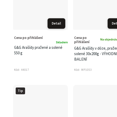
Detail
Det
Cena po přihlášení
Cena po
Na objednáv
přihlášení
Skladem
G&G Arašídy pražené a solené
G&G Arašídy v dóze, praže
550 g
solené 30x200g - VÝHODN
BALENÍ
Kód:
44017
Kód:
MP1053
Tip