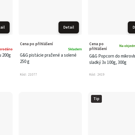
ail
Detail
D
Cena po přihlášení
Cena po
Na objedn
přihlášení
prodáno
Skladem
u 200g
G&G pistácie pražené a solené
G&G Popcorn do mikrovl
250 g
sladký 3x 100g, 300g
Kód:
21077
Kód:
2419
Tip