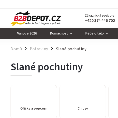
Zákaznická podpora:
+420 374 446 702
Vánoce 2026
Domácnost
Péče o tělo
Domů
Potraviny
Slané pochutiny
/
/
Slané pochutiny
Oříšky a popcorn
Chipsy