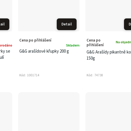
ail
Detail
D
Cena po přihlášení
Cena po
Na objedn
přihlášení
prodáno
Skladem
rky se
G&G arašídové křupky 200 g
G&G Arašídy pikantně k
lí
150g
Kód:
1001714
Kód:
74738