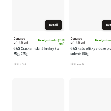
Detail
Det
Cena po
Cena po
Na objednávku (7-10
Na objednáv
přihlášení
přihlášení
dní)
G&G Cracker - slané krekry 3 x
G&G kešu oříšky v dóze p
75g, 225g
solené 150g
Kód:
7772
Kód:
21039