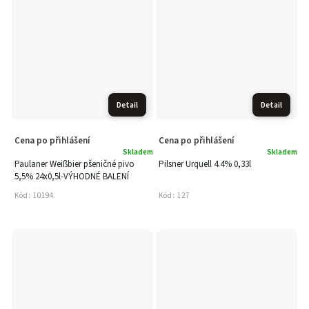
Detail
Detail
Cena po přihlášení
Cena po přihlášení
Skladem
Skladem
Paulaner Weißbier pšeničné pivo
Pilsner Urquell 4.4% 0,33l
5,5% 24x0,5l-VÝHODNÉ BALENÍ
Kód:
10194
Kód:
127