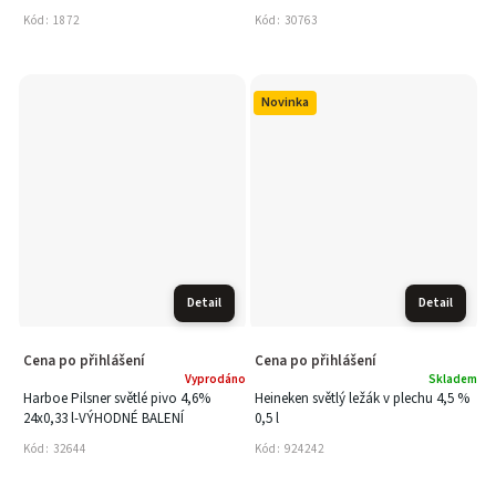
Kód:
1872
Kód:
30763
Novinka
Detail
Detail
Cena po přihlášení
Cena po přihlášení
Vyprodáno
Skladem
Harboe Pilsner světlé pivo 4,6%
Heineken světlý ležák v plechu 4,5 %
24x0,33 l-VÝHODNÉ BALENÍ
0,5 l
Kód:
32644
Kód:
924242