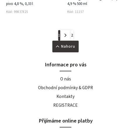
pivo 4,8 %, 0,33 l
4,9 % 500 ml
Kód:
99837825
Kód:
11157
1
2
Nahoru
Informace pro vás
O nás
Obchodní podmínky & GDPR
Kontakty
REGISTRACE
Přijímáme online platby