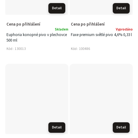
Detail
Detail
Cena po přihlášení
Cena po přihlášení
Skladem
Vyprodáno
Euphoria konopné pivo v plechovce
Faxe premium světlé pivo 4,6% 0,33 l
500 ml
Kód:
130013
Kód:
100486
Detail
Detail