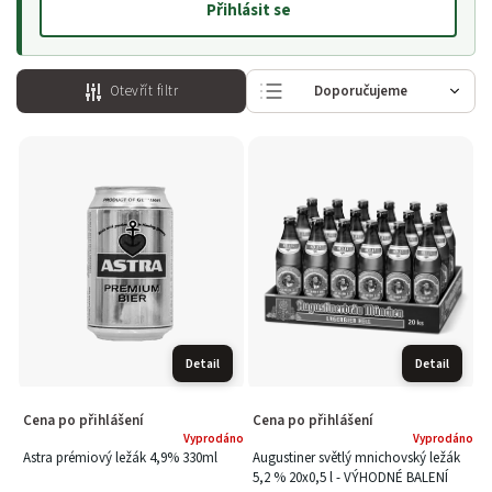
Přihlásit se
Otevřít filtr
Doporučujeme
Nejlevnější
Nejdražší
Nejprodávanější
Abecedně
Detail
Detail
Cena po přihlášení
Cena po přihlášení
Vyprodáno
Vyprodáno
Astra prémiový ležák 4,9% 330ml
Augustiner světlý mnichovský ležák
5,2 % 20x0,5 l - VÝHODNÉ BALENÍ