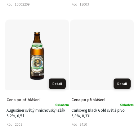
Kód:
10002209
Kód:
12003
Detail
Detail
Cena po přihlášení
Cena po přihlášení
Skladem
Skladem
Augustiner světlý mnichovský ležák
Carlsberg Black Gold světlé pivo
5,2%, 0,5 l
5,8%, 0,33l
Kód:
2003
Kód:
7410