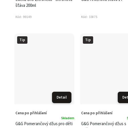
šťáva 200ml
Kód:
99149
Kód:
33875
Tip
Tip
Detail
Det
Cena po přihlášení
Cena po přihlášení
Skladem
G&G Pomerančový džus pro děti
G&G Pomerančový džus s