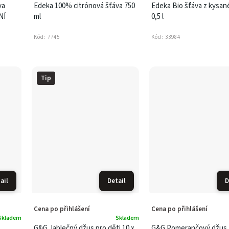
va
Edeka 100% citrónová šťáva 750
Edeka Bio šťáva z kysané
NÍ
ml
0,5 l
Kód:
7745
Kód:
33984
Tip
ail
Detail
D
Cena po přihlášení
Cena po přihlášení
Skladem
Skladem
G&G Jablečný džus pro děti 10 x
G&G Pomerančový džus 