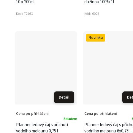
10 x 200ml
dužinou 100% 1l
Kód:
72163
Kód:
6028
Novinka
Detail
Det
Cena po přihlášení
Cena po přihlášení
Skladem
Pfanner ledový čaj s příchutí
Pfanner ledový čaj s příchu
vodního melounu 0,75 l
vodního melounu 6x0,75l -