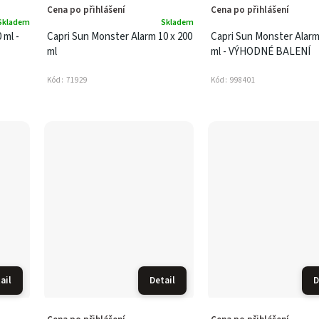
Cena po přihlášení
Cena po přihlášení
Skladem
Skladem
 ml -
Capri Sun Monster Alarm 10 x 200
Capri Sun Monster Alarm
ml
ml - VÝHODNÉ BALENÍ
Kód:
71929
Kód:
998401
ail
Detail
D