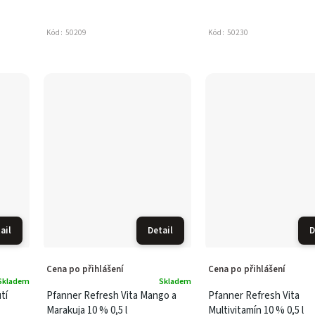
Kód:
50209
Kód:
50230
ail
Detail
D
Cena po přihlášení
Cena po přihlášení
Skladem
Skladem
tí
Pfanner Refresh Vita Mango a
Pfanner Refresh Vita
Marakuja 10 % 0,5 l
Multivitamín 10 % 0,5 l