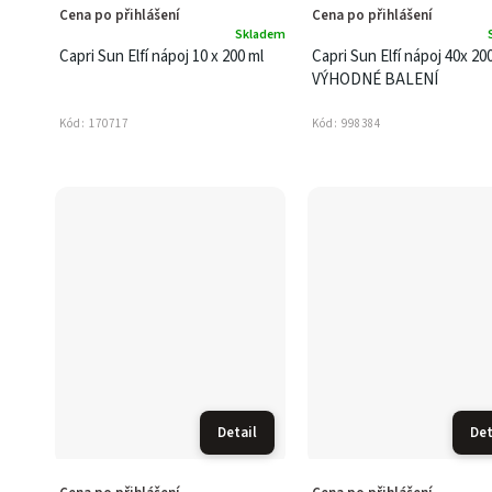
Cena po přihlášení
Cena po přihlášení
Skladem
Capri Sun Elfí nápoj 10 x 200 ml
Capri Sun Elfí nápoj 40x 200
VÝHODNÉ BALENÍ
Kód:
170717
Kód:
998384
Detail
Det