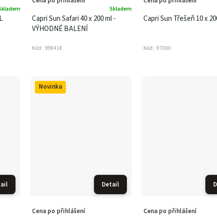
Cena po přihlášení
Cena po přihlášení
Skladem
Skladem
L
Capri Sun Safari 40 x 200 ml -
Capri Sun Třešeň 10 x 20
VÝHODNÉ BALENÍ
Kód:
998418
Kód:
97000
Novinka
ail
Detail
D
Cena po přihlášení
Cena po přihlášení