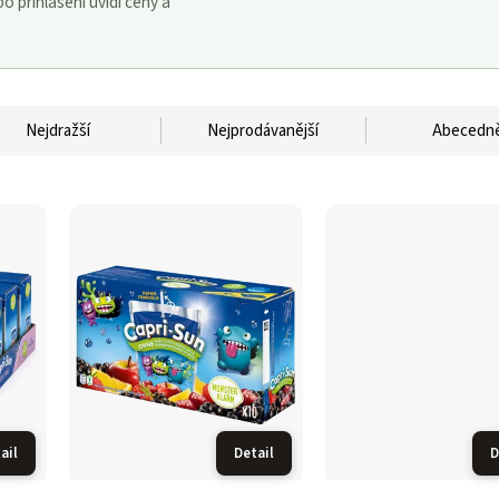
 přihlášení uvidí ceny a
Nejdražší
Nejprodávanější
Abecedn
ail
Detail
D