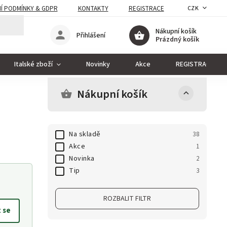
Í PODMÍNKY & GDPR
KONTAKTY
REGISTRACE
CZK
Nákupní košík
Přihlášení
Prázdný košík
Italské zboží
Novinky
Akce
REGISTRACE
Nákupní košík
Na skladě
38
Akce
1
Novinka
2
Tip
3
ROZBALIT FILTR
t se