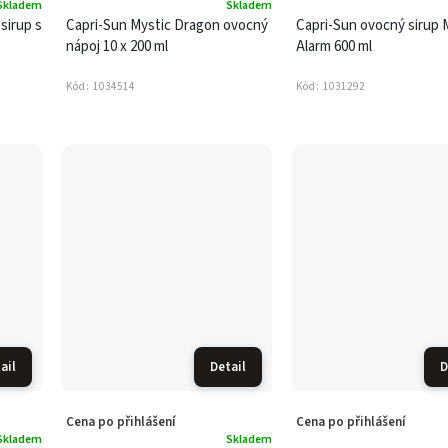
Skladem
Skladem
sirup s
Capri-Sun Mystic Dragon ovocný
Capri-Sun ovocný sirup
nápoj 10 x 200 ml
Alarm 600 ml
Kód:
1034514
Kód:
1031292
ail
Detail
D
Cena po přihlášení
Cena po přihlášení
Skladem
Skladem