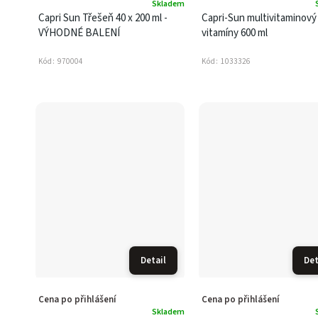
Skladem
Capri Sun Třešeň 40 x 200 ml -
Capri-Sun multivitaminový 
VÝHODNÉ BALENÍ
vitamíny 600 ml
Kód:
970004
Kód:
1033326
Detail
Det
Cena po přihlášení
Cena po přihlášení
Skladem