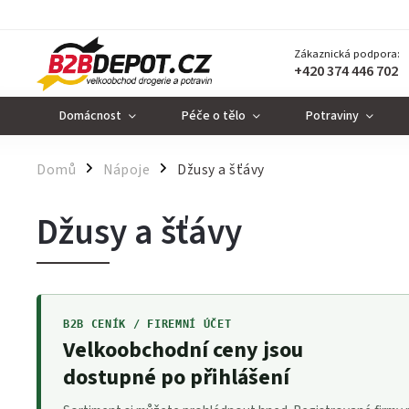
Zákaznická podpora:
+420 374 446 702
Domácnost
Péče o tělo
Potraviny
Domů
Nápoje
Džusy a šťávy
/
/
Džusy a šťávy
B2B CENÍK / FIREMNÍ ÚČET
Velkoobchodní ceny jsou
dostupné po přihlášení