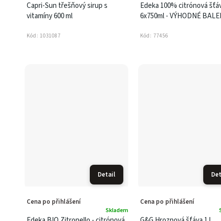
Capri-Sun třešňový sirup s
Edeka 100% citrónová šťá
vitamíny 600 ml
6x750ml - VÝHODNÉ BALE
Kód:
1031087
Kód:
77456
Detail
Det
Cena po přihlášení
Cena po přihlášení
Skladem
Edeka BIO Zitronello - citrónová
G&G Hroznová šťáva 1 l