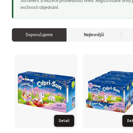
Sortiment si můžete prohlédnout hned. Registrované firmy po
možnosti objednání.
Doporučujeme
Nejlevnější
Detail
Det