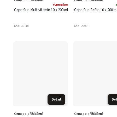
Cena po přihlášení
Cena po přihlášení
Vyprodáno
Capri Sun Multivitamin 10 x 200 ml
Capri Sun Safari 10 x 200 m
Kód:
32718
Kód:
22001
Detail
Det
Cena po přihlášení
Cena po přihlášení