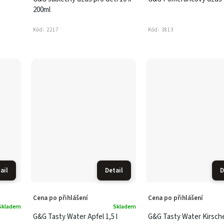
200ml
Kód:
2217
Kód:
3813
ail
Detail
D
Cena po přihlášení
Cena po přihlášení
Skladem
Skladem
G&G Tasty Water Apfel 1,5 l
G&G Tasty Water Kirsche 