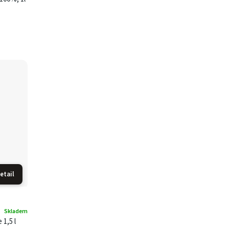
etail
Skladem
1,5 l