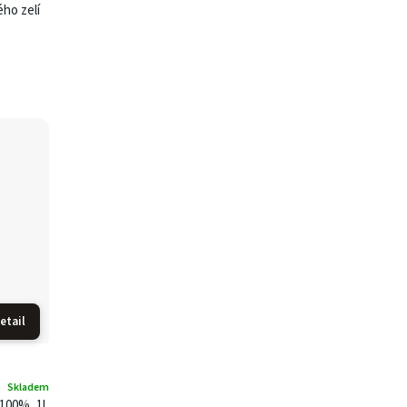
ho zelí
etail
Skladem
100%, 1l