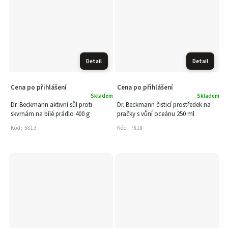
Detail
Detail
Cena po přihlášení
Cena po přihlášení
Skladem
Skladem
Dr. Beckmann aktivní sůl proti
Dr. Beckmann čisticí prostředek na
skvrnám na bílé prádlo 400 g
pračky s vůní oceánu 250 ml
Kód:
5813
Kód:
7818