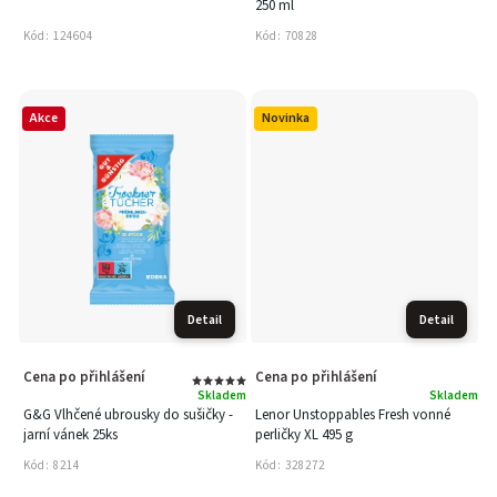
250 ml
Kód:
124604
Kód:
70828
Akce
Novinka
Detail
Detail
Cena po přihlášení
Cena po přihlášení
Skladem
Skladem
G&G Vlhčené ubrousky do sušičky -
Lenor Unstoppables Fresh vonné
jarní vánek 25ks
perličky XL 495 g
Kód:
8214
Kód:
328272