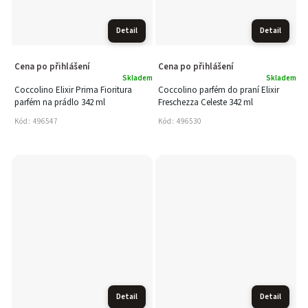
Detail
Detail
Cena po přihlášení
Cena po přihlášení
Skladem
Skladem
Coccolino Elixir Prima Fioritura
Coccolino parfém do praní Elixir
parfém na prádlo 342 ml
Freschezza Celeste 342 ml
Kód:
496547
Kód:
496530
Detail
Detail