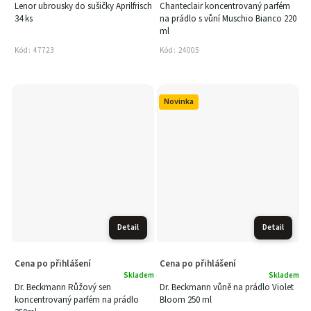
Lenor ubrousky do sušičky Aprilfrisch
Chanteclair koncentrovaný parfém
34 ks
na prádlo s vůní Muschio Bianco 220
ml
Kód:
47723
Kód:
24005
Novinka
Detail
Detail
Cena po přihlášení
Cena po přihlášení
Skladem
Skladem
Dr. Beckmann Růžový sen
Dr. Beckmann vůně na prádlo Violet
koncentrovaný parfém na prádlo
Bloom 250 ml