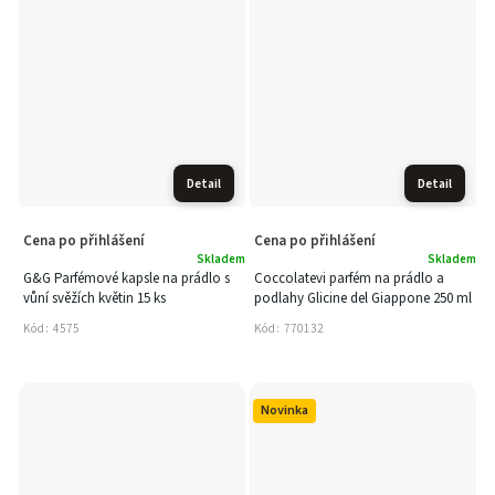
Detail
Detail
Cena po přihlášení
Cena po přihlášení
Skladem
Skladem
G&G Parfémové kapsle na prádlo s
Coccolatevi parfém na prádlo a
vůní svěžích květin 15 ks
podlahy Glicine del Giappone 250 ml
Kód:
4575
Kód:
770132
Novinka