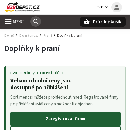
CZK
Prázdný košík
Hledat
Domů
Domácnost
Praní
Doplňky k praní
/
/
/
Doplňky k praní
B2B CENÍK / FIREMNÍ ÚČET
Velkoobchodní ceny jsou
dostupné po přihlášení
Sortiment si můžete prohlédnout hned. Registrované firmy
po přihlášení uvidí ceny a možnosti objednání.
Zaregistrovat firmu