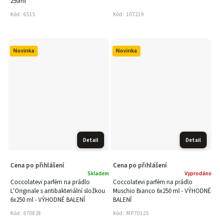
250ml
Kód:
6515
Kód:
107219
Novinka
Novinka
Detail
Detail
Cena po přihlášení
Cena po přihlášení
Skladem
Vyprodáno
Coccolatevi parfém na prádlo
Coccolatevi parfém na prádlo
L’Originale s antibakteriální složkou
Muschio Bianco 6x250 ml - VÝHODNÉ
6x250 ml - VÝHODNÉ BALENÍ
BALENÍ
Kód:
670828
Kód:
MP70125