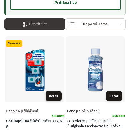
Přihlásit se
Otevřít filtr
Doporučujeme
Nejlevnější
Novinka
Nejdražší
Nejprodávanější
Abecedně
Detail
Detail
Cena po přihlášení
Cena po přihlášení
Skladem
Skladem
G&G kapsle na čištění pračky 3 ks, 60
Coccolatevi parfém na prádlo
g
L’Originale s antibakteriální složkou