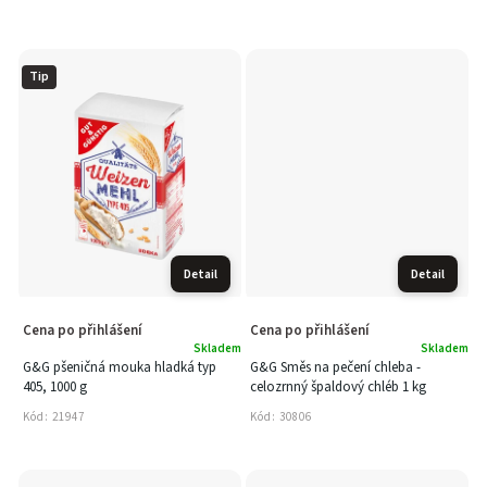
Tip
Detail
Detail
Cena po přihlášení
Cena po přihlášení
Skladem
Skladem
G&G pšeničná mouka hladká typ
G&G Směs na pečení chleba -
405, 1000 g
celozrnný špaldový chléb 1 kg
Kód:
21947
Kód:
30806