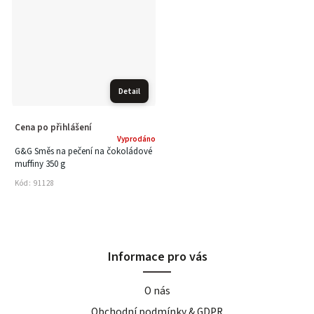
Detail
Cena po přihlášení
Vyprodáno
G&G Směs na pečení na čokoládové
muffiny 350 g
Kód:
91128
Informace pro vás
O nás
Obchodní podmínky & GDPR