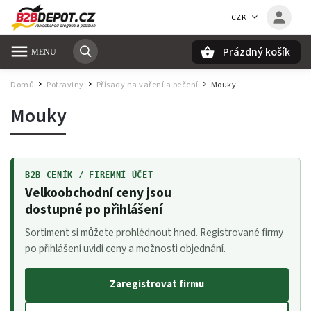
CZK
Prázdný košík
Hledat
Domů
Potraviny
Přísady na vaření a pečení
Mouky
/
/
/
Mouky
B2B CENÍK / FIREMNÍ ÚČET
Velkoobchodní ceny jsou
dostupné po přihlášení
Sortiment si můžete prohlédnout hned. Registrované firmy
po přihlášení uvidí ceny a možnosti objednání.
Zaregistrovat firmu