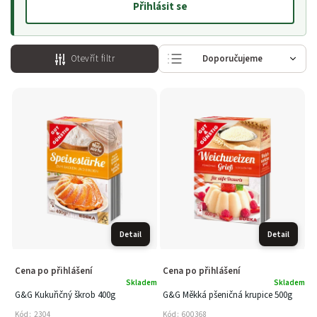
Přihlásit se
Otevřít filtr
Doporučujeme
Nejlevnější
Nejdražší
Nejprodávanější
Abecedně
Detail
Detail
Cena po přihlášení
Cena po přihlášení
Skladem
Skladem
G&G Kukuřičný škrob 400g
G&G Měkká pšeničná krupice 500g
Kód:
2304
Kód:
600368