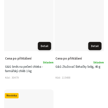
Detail
Detail
Cena po přihlášení
Cena po přihlášení
Skladem
Skladem
G&G Směs na pečení chleba -
G&G Ztužovač šlehačky 5x8g, 40 g
farmářský chléb 1 kg
Kód:
30479
Kód:
115488
Novinka