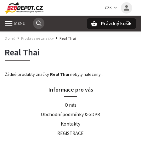
CZK
Prázdný košík
Hledat
Domů
Prodávané značky
Real Thai
/
/
Real Thai
Žádné produkty značky
Real Thai
nebyly nalezeny...
Informace pro vás
O nás
Obchodní podmínky & GDPR
Kontakty
REGISTRACE