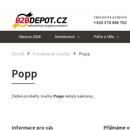
Zákaznická podpora:
+420 374 446 702
Vánoce 2026
Domácnost
Péče o tělo
Domů
Prodávané značky
Popp
/
/
Popp
Žádné produkty značky
Popp
nebyly nalezeny...
Informace pro vás
Přijímáme o