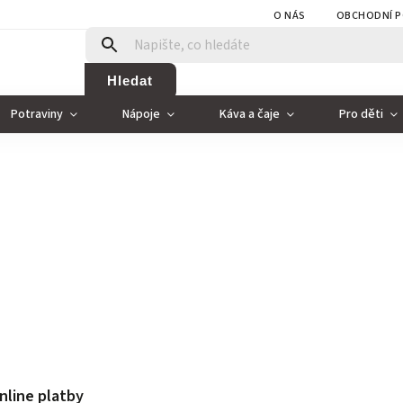
O NÁS
OBCHODNÍ P
Hledat
Potraviny
Nápoje
Káva a čaje
Pro děti
nline platby