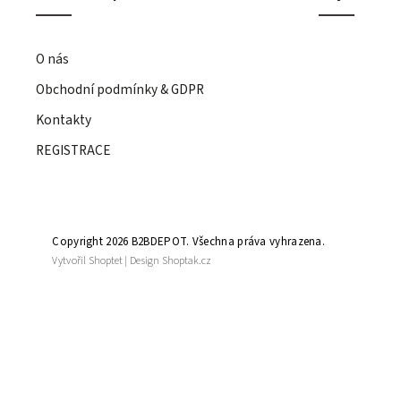
O nás
Obchodní podmínky & GDPR
Kontakty
REGISTRACE
Copyright 2026
B2BDEPOT
. Všechna práva vyhrazena.
Vytvořil
Shoptet
| Design
Shoptak.cz