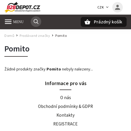
CZK
Prázdný košík
Hledat
Domů
Prodávané značky
Pomito
/
/
Pomito
Žádné produkty značky
Pomito
nebyly nalezeny...
Informace pro vás
O nás
Obchodní podmínky & GDPR
Kontakty
REGISTRACE