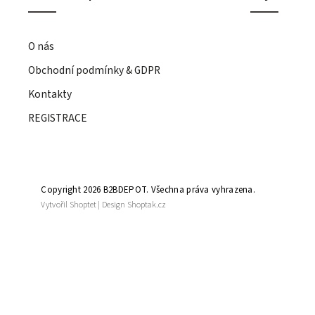
O nás
Obchodní podmínky & GDPR
Kontakty
REGISTRACE
Copyright 2026
B2BDEPOT
. Všechna práva vyhrazena.
Vytvořil
Shoptet
| Design
Shoptak.cz