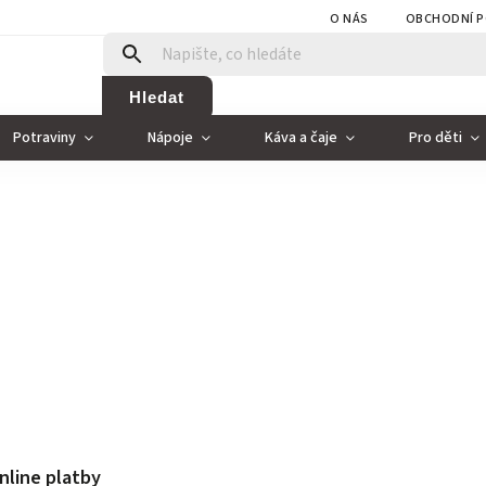
O NÁS
OBCHODNÍ P
Hledat
Potraviny
Nápoje
Káva a čaje
Pro děti
nline platby