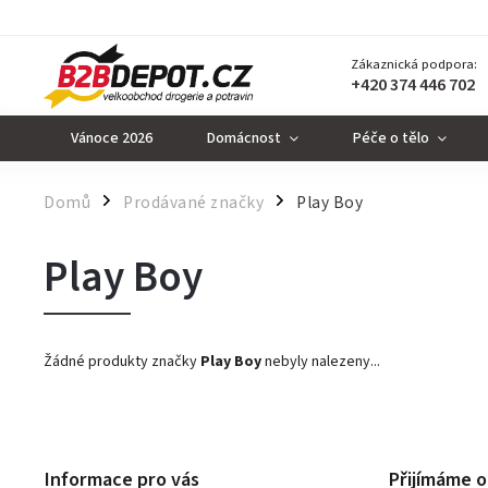
Zákaznická podpora:
+420 374 446 702
Vánoce 2026
Domácnost
Péče o tělo
Domů
Prodávané značky
Play Boy
/
/
Play Boy
Žádné produkty značky
Play Boy
nebyly nalezeny...
Informace pro vás
Přijímáme o