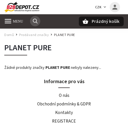
CZK
Prázdný košík
Hledat
Domů
Prodávané značky
PLANET PURE
/
/
PLANET PURE
Žádné produkty značky
PLANET PURE
nebyly nalezeny...
Informace pro vás
O nás
Obchodní podmínky & GDPR
Kontakty
REGISTRACE