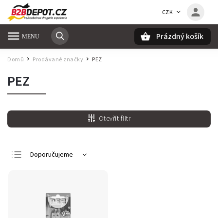
CZK
Prázdný košík
Hledat
Domů
Prodávané značky
PEZ
/
/
PEZ
Otevřít filtr
Doporučujeme
Nejlevnější
Nejdražší
Nejprodávanější
Abecedně