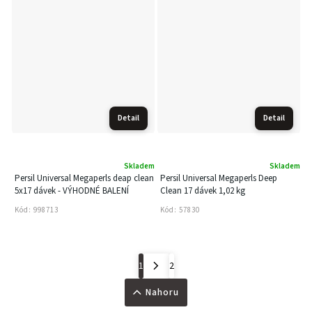
Detail
Detail
Skladem
Skladem
Persil Universal Megaperls deap clean
Persil Universal Megaperls Deep
5x17 dávek - VÝHODNÉ BALENÍ
Clean 17 dávek 1,02 kg
Kód:
998713
Kód:
57830
1
2
Nahoru