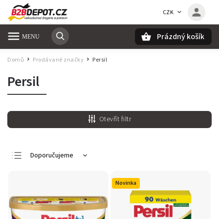
CZK
Prázdný košík
Hledat
Domů
Prodávané značky
Persil
/
/
Persil
Otevřít filtr
Doporučujeme
Nejlevnější
Novinka
Nejdražší
Nejprodávanější
Abecedně