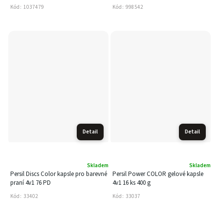
Kód:
1037479
Kód:
998542
Detail
Detail
Skladem
Skladem
Persil Discs Color kapsle pro barevné
Persil Power COLOR gelové kapsle
praní 4v1 76 PD
4v1 16 ks 400 g
Kód:
33402
Kód:
33037