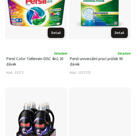
Detail
Detail
Skladem
Skladem
Persil Color Tiefenrein DISC 4in1 20
Persil univerzální prací prášek 90
dávek
dávek
Kód:
33372
Kód:
1037370