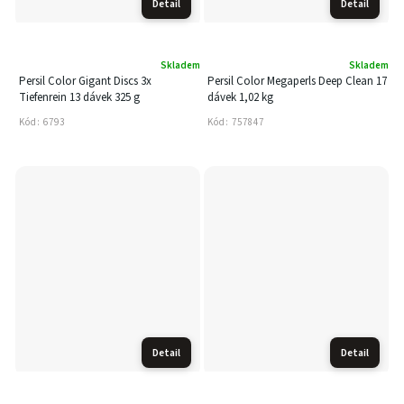
Detail
Detail
Skladem
Skladem
Persil Color Gigant Discs 3x
Persil Color Megaperls Deep Clean 17
Tiefenrein 13 dávek 325 g
dávek 1,02 kg
Kód:
6793
Kód:
757847
Detail
Detail