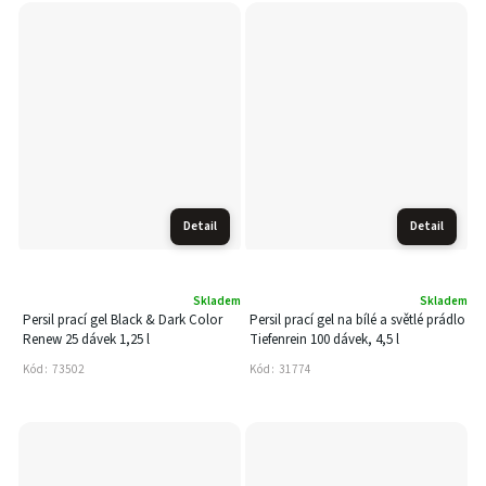
Detail
Detail
Skladem
Skladem
Persil prací gel Black & Dark Color
Persil prací gel na bílé a světlé prádlo
Renew 25 dávek 1,25 l
Tiefenrein 100 dávek, 4,5 l
Kód:
73502
Kód:
31774