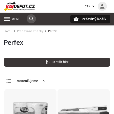
CZK
Prázdný košík
Hledat
Domů
Prodávané značky
Perfex
/
/
Perfex
Otevřít filtr
Doporučujeme
Nejlevnější
Nejdražší
Nejprodávanější
Abecedně