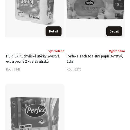
Detail
Detail
Vyprodáno
Vyprodáno
PERFEX Kuchyňské utěrky 2-vrstvé,
Perfex Peach toaletní papír 3-vrstvý,
extra pevné 2 ks á 85 útržků
10ks
Kód:
7848
Kód:
6273