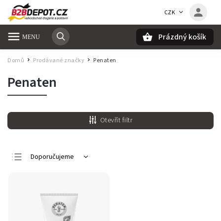
CZK
Prázdný košík
Hledat
Domů
Prodávané značky
Penaten
/
/
Penaten
Otevřít filtr
Doporučujeme
Nejlevnější
Nejdražší
Nejprodávanější
Abecedně