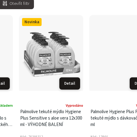
Otevřít filtr
Novinka
ail
Detail
D
Skladem
Vyprodáno
Palmolive tekuté mýdlo Hygiene
Palmolive Hygiene Plus 
lo s
Plus Sensitive s aloe vera 12x300
tekuté mýdlo s dávkova
ckého
ml - VÝHODNÉ BALENÍ
ml
Kód:
76346312
Kód:
12944