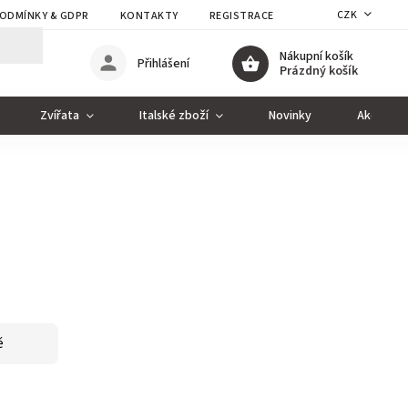
CZK
ODMÍNKY & GDPR
KONTAKTY
REGISTRACE
Nákupní košík
Přihlášení
Prázdný košík
Zvířata
Italské zboží
Novinky
Akce
ě