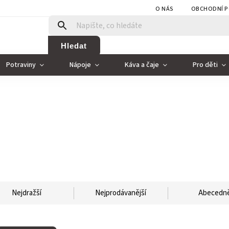
O NÁS
OBCHODNÍ P
Hledat
Potraviny
Nápoje
Káva a čaje
Pro děti
Nejdražší
Nejprodávanější
Abecedn