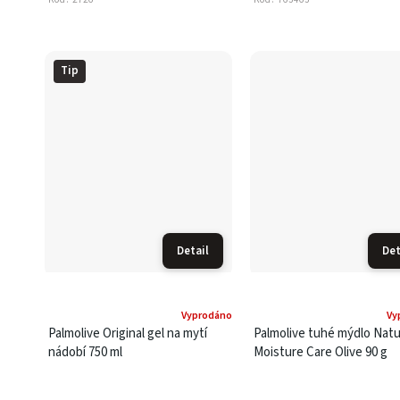
Tip
Detail
Det
Vyprodáno
Vy
Palmolive Original gel na mytí
Palmolive tuhé mýdlo Natu
nádobí 750 ml
Moisture Care Olive 90 g