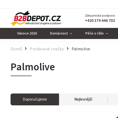
Zákaznická podpora:
+420 374 446 702
Vánoce 2026
Domácnost
Péče o tělo
Domů
Prodávané značky
Palmolive
/
/
Palmolive
Doporučujeme
Nejlevnější