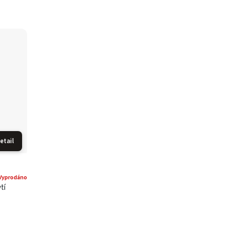
etail
Vyprodáno
tí