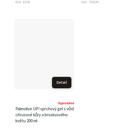
Kód:
6436
Kód:
700045
Detail
Vyprodáno
Palmolive UP! sprchový gel s vůní
citrusové kůry a broskvového
květu 200 ml