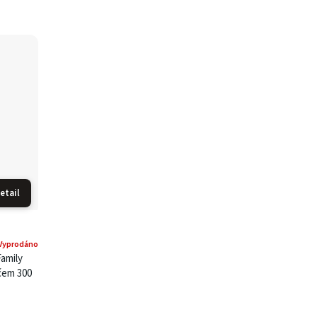
etail
Vyprodáno
Family
čem 300