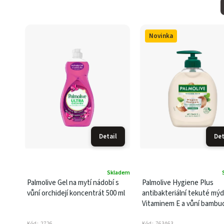
Novinka
Detail
Det
Skladem
Palmolive Gel na mytí nádobí s
Palmolive Hygiene Plus
vůní orchidejí koncentrát 500 ml
antibakteriální tekuté mýd
Vitaminem E a vůní bambu
másla 300 ml
Kód:
2726
Kód:
763463