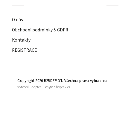
O nás
Obchodní podmínky & GDPR
Kontakty
REGISTRACE
Copyright 2026
B2BDEPOT
. Všechna práva vyhrazena.
Vytvořil
Shoptet
| Design
Shoptak.cz