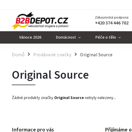
Zákaznická podpora:
+420 374 446 702
Vánoce 2026
Domácnost
Péče o tělo
Domů
Prodávané značky
Original Source
/
/
Original Source
Žádné produkty značky
Original Source
nebyly nalezeny...
Informace pro vás
Přijímáme o