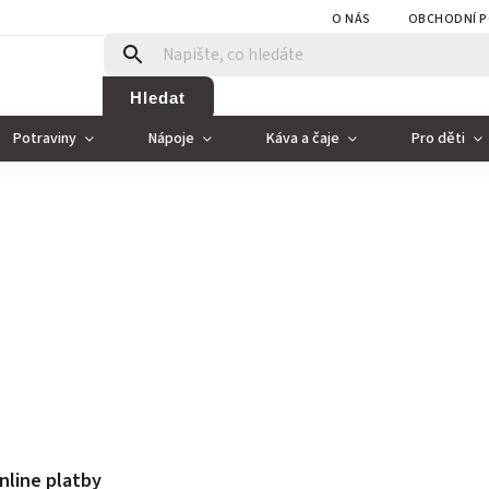
O NÁS
OBCHODNÍ P
Hledat
Potraviny
Nápoje
Káva a čaje
Pro děti
nline platby