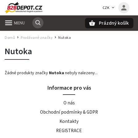
CZK
Prázdný košík
Hledat
Domů
Prodávané značky
Nutoka
/
/
Nutoka
Žádné produkty značky
Nutoka
nebyly nalezeny...
Informace pro vás
O nás
Obchodní podmínky & GDPR
Kontakty
REGISTRACE