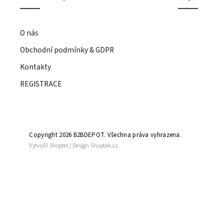
O nás
Obchodní podmínky & GDPR
Kontakty
REGISTRACE
Copyright 2026
B2BDEPOT
. Všechna práva vyhrazena.
Vytvořil
Shoptet
| Design
Shoptak.cz