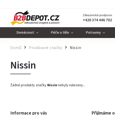
Zákaznická podpora:
+420 374 446 702
Domácnost
Péče o tělo
Potraviny
Domů
Prodávané značky
Nissin
/
/
Nissin
Žádné produkty značky
Nissin
nebyly nalezeny...
Informace pro vás
Přijímáme o