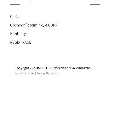
O nás
Obchodní podmínky & GDPR
Kontakty
REGISTRACE
Copyright 2026
B2BDEPOT
. Všechna práva vyhrazena.
Vytvořil
Shoptet
| Design
Shoptak.cz