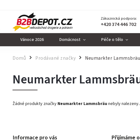
Zákaznická podpora:
+420 374 446 702
Vánoce 2026
Domácnost
Péče o tělo
Domů
Prodávané značky
Neumarkter Lammsbrä
/
/
Neumarkter Lammsbrä
Žádné produkty značky
Neumarkter Lammsbräu
nebyly nalezeny..
Informace pro vás
Přijímáme o