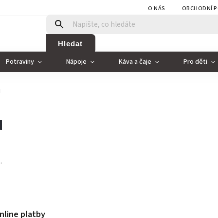
O NÁS
OBCHODNÍ P
Hledat
Potraviny
Nápoje
Káva a čaje
Pro děti
u
u
.
nline platby