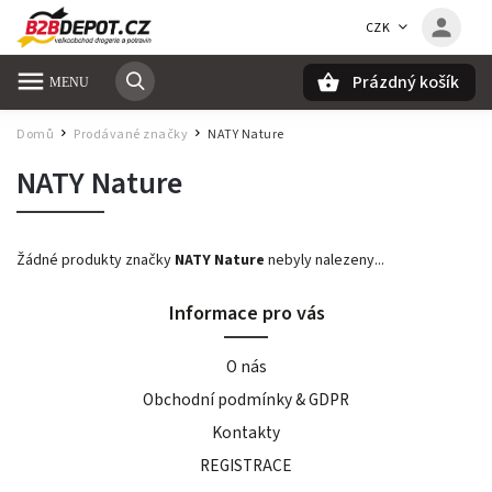
CZK
Prázdný košík
Hledat
Domů
Prodávané značky
NATY Nature
/
/
NATY Nature
Žádné produkty značky
NATY Nature
nebyly nalezeny...
Informace pro vás
O nás
Obchodní podmínky & GDPR
Kontakty
REGISTRACE