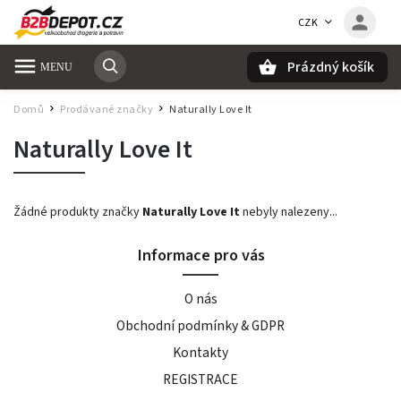
CZK
Prázdný košík
Hledat
Domů
Prodávané značky
Naturally Love It
/
/
Naturally Love It
Žádné produkty značky
Naturally Love It
nebyly nalezeny...
Informace pro vás
O nás
Obchodní podmínky & GDPR
Kontakty
REGISTRACE