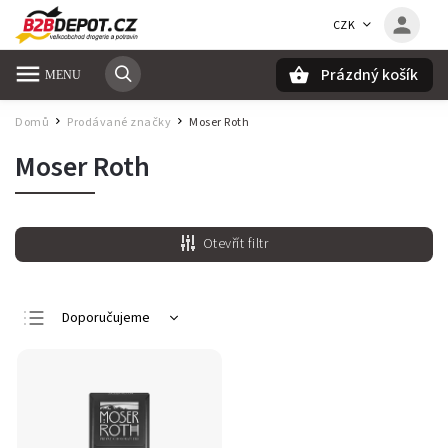
CZK
Prázdný košík
Hledat
Domů
Prodávané značky
Moser Roth
/
/
Moser Roth
Otevřít filtr
Doporučujeme
Nejlevnější
Nejdražší
Nejprodávanější
Abecedně