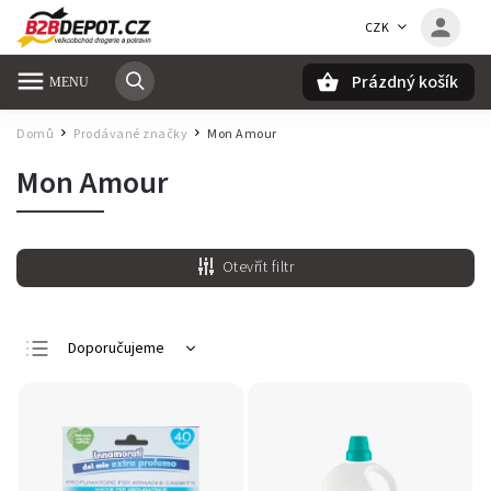
CZK
Prázdný košík
Hledat
Domů
Prodávané značky
Mon Amour
/
/
Mon Amour
Otevřít filtr
Doporučujeme
Nejlevnější
Nejdražší
Nejprodávanější
Abecedně