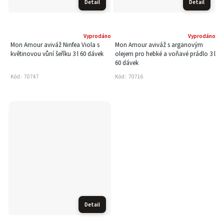
Detail
Detail
Vyprodáno
Vyprodáno
Mon Amour aviváž Ninfea Viola s
Mon Amour aviváž s arganovým
květinovou vůní šeříku 3 l 60 dávek
olejem pro hebké a voňavé prádlo 3 l
60 dávek
Kód:
70747
Kód:
70716
Detail