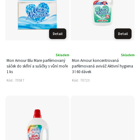
Detail
Detail
Skladem
Skladem
Mon Amour Blu Mare parfémovaný
Mon Amour koncentrovaná
sáček do skříní a sušičky s vůní moře
parfémovaná aviváž Aktivní hygiena
1 ks
3 l 60 dávek
Kód:
70587
Kód:
70723