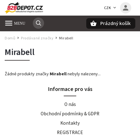
CZK
Prázdný košík
Hledat
Domů
Prodávané značky
Mirabell
/
/
Mirabell
Žádné produkty značky
Mirabell
nebyly nalezeny...
Informace pro vás
O nás
Obchodní podmínky & GDPR
Kontakty
REGISTRACE