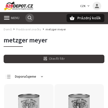
CZK
Prázdný košík
Hledat
Domů
Prodávané značky
metzger meyer
/
/
metzger meyer
Otevřít filtr
Doporučujeme
Nejlevnější
Nejdražší
Nejprodávanější
Abecedně