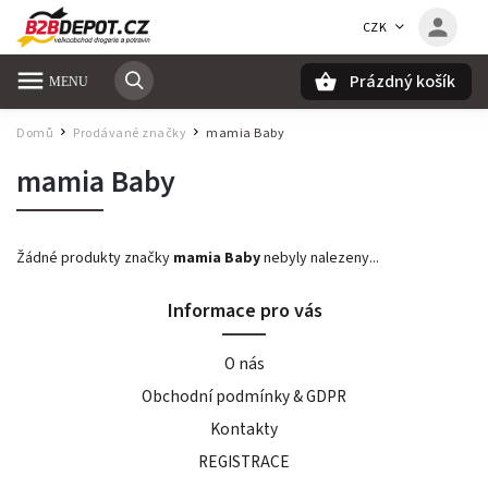
CZK
Prázdný košík
Hledat
Domů
Prodávané značky
mamia Baby
/
/
mamia Baby
Žádné produkty značky
mamia Baby
nebyly nalezeny...
Informace pro vás
O nás
Obchodní podmínky & GDPR
Kontakty
REGISTRACE