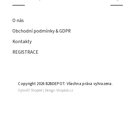
O nás
Obchodní podmínky & GDPR
Kontakty
REGISTRACE
Copyright 2026
B2BDEPOT
. Všechna práva vyhrazena.
Vytvořil
Shoptet
| Design
Shoptak.cz