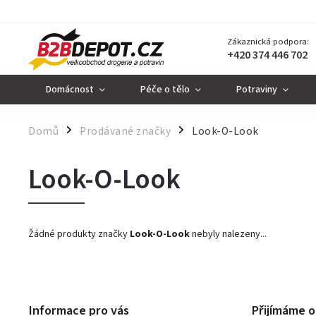
Zákaznická podpora:
+420 374 446 702
Domácnost
Péče o tělo
Potraviny
Domů
Prodávané značky
Look-O-Look
/
/
Look-O-Look
Žádné produkty značky
Look-O-Look
nebyly nalezeny...
Informace pro vás
Přijímáme o