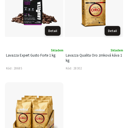
Detail
Detail
Skladem
Skladem
Lavazza Expert Gusto Forte 1 kg
Lavazza Qualita Oro zrnková káva 1
kg
Kód:
28685
Kód:
28302