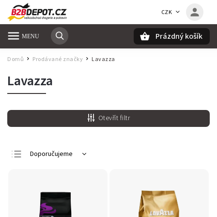
CZK
Prázdný košík
Hledat
Domů
Prodávané značky
Lavazza
/
/
Lavazza
Otevřít filtr
Doporučujeme
Nejlevnější
Nejdražší
Nejprodávanější
Abecedně