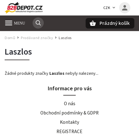
CZK
Prázdný košík
Hledat
Domů
Prodávané značky
Laszlos
/
/
Laszlos
Žádné produkty značky
Laszlos
nebyly nalezeny...
Informace pro vás
O nás
Obchodní podmínky & GDPR
Kontakty
REGISTRACE