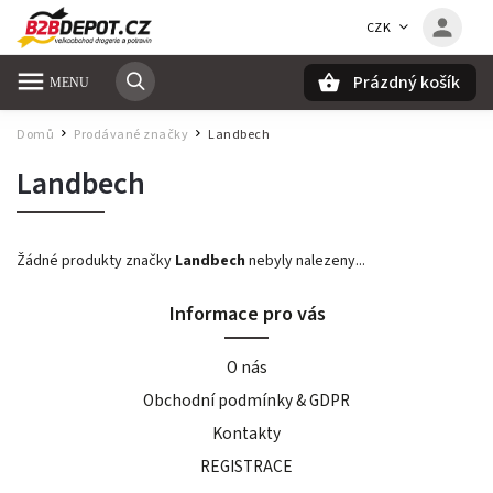
CZK
Prázdný košík
Hledat
Domů
Prodávané značky
Landbech
/
/
Landbech
Žádné produkty značky
Landbech
nebyly nalezeny...
Informace pro vás
O nás
Obchodní podmínky & GDPR
Kontakty
REGISTRACE