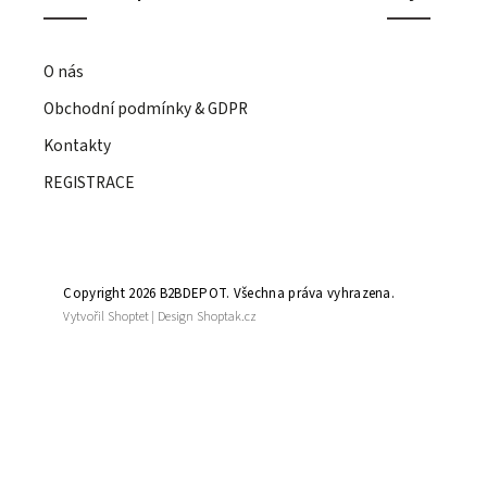
O nás
Obchodní podmínky & GDPR
Kontakty
REGISTRACE
Copyright 2026
B2BDEPOT
. Všechna práva vyhrazena.
Vytvořil
Shoptet
| Design
Shoptak.cz