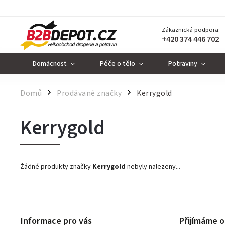
Zákaznická podpora:
+420 374 446 702
Domácnost
Péče o tělo
Potraviny
Domů
Prodávané značky
Kerrygold
/
/
Kerrygold
Žádné produkty značky
Kerrygold
nebyly nalezeny...
Informace pro vás
Přijímáme o