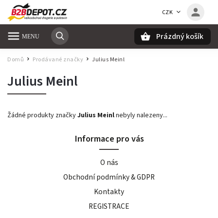
CZK
Prázdný košík
Hledat
Domů
Prodávané značky
Julius Meinl
/
/
Julius Meinl
Žádné produkty značky
Julius Meinl
nebyly nalezeny...
Informace pro vás
O nás
Obchodní podmínky & GDPR
Kontakty
REGISTRACE