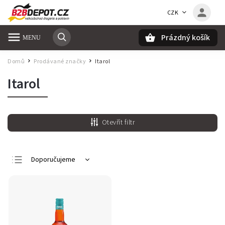
CZK
Prázdný košík
Hledat
Domů
Prodávané značky
Itarol
/
/
Itarol
Otevřít filtr
Doporučujeme
Nejlevnější
Nejdražší
Nejprodávanější
Abecedně