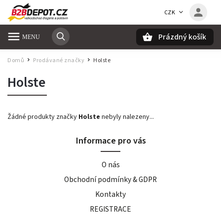
CZK
Prázdný košík
Hledat
Domů
Prodávané značky
Holste
/
/
Holste
Žádné produkty značky
Holste
nebyly nalezeny...
Informace pro vás
O nás
Obchodní podmínky & GDPR
Kontakty
REGISTRACE