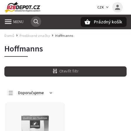
CZK
Prázdný košík
Hledat
Domů
Prodávané značky
Hoffmanns
/
/
Hoffmanns
Otevřít filtr
Doporučujeme
Nejlevnější
Nejdražší
Nejprodávanější
Abecedně