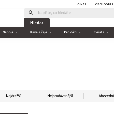
O NÁS
OBCHODNÍ P
Hledat
Nápoje
Káva a čaje
Pro děti
Zvířata
Nejdražší
Nejprodávanější
Abecedn