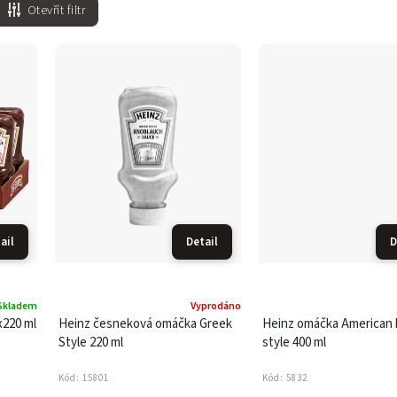
Otevřít filtr
ail
Detail
D
Skladem
Vyprodáno
220 ml
Heinz česneková omáčka Greek
Heinz omáčka American 
Style 220 ml
style 400 ml
Kód:
15801
Kód:
5832