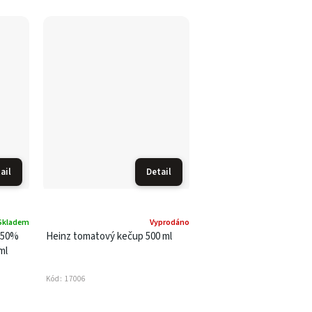
ail
Detail
Skladem
Vyprodáno
 50%
Heinz tomatový kečup 500 ml
ml
Kód:
17006