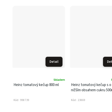
Detail
Det
Skladem
Heinz tomatový kečup 800 ml
Heinz tomatový kečup s o
nižším obsahem cukru 500
Kód:
998739
Kód:
23869