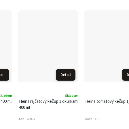
ail
Detail
D
Skladem
Skladem
 400 ml
Heinz rajčatový kečup s okurkami
Heinz tomatový kečup 1
400 ml
Kód:
26067
Kód:
8427