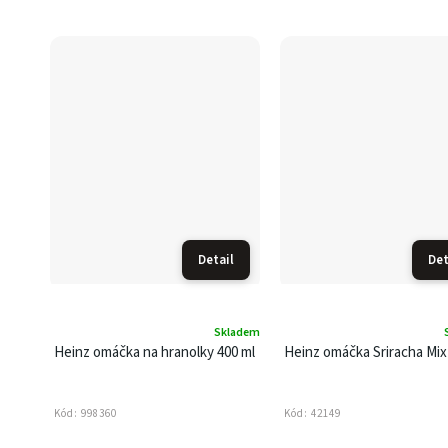
Detail
Det
Skladem
Heinz omáčka na hranolky 400 ml
Heinz omáčka Sriracha Mix
Kód:
998360
Kód:
42149