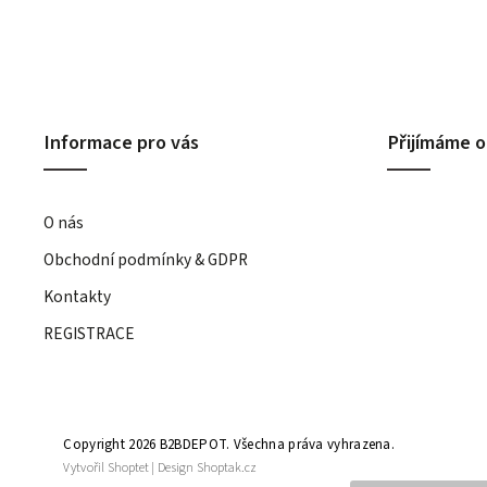
Informace pro vás
Přijímáme o
O nás
Obchodní podmínky & GDPR
Kontakty
REGISTRACE
Copyright 2026
B2BDEPOT
. Všechna práva vyhrazena.
Vytvořil
Shoptet
| Design
Shoptak.cz