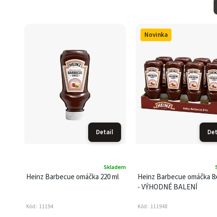
Novinka
Detail
Det
Skladem
Heinz Barbecue omáčka 220 ml
Heinz Barbecue omáčka 8x
- VÝHODNÉ BALENÍ
Kód:
11194
Kód:
111948