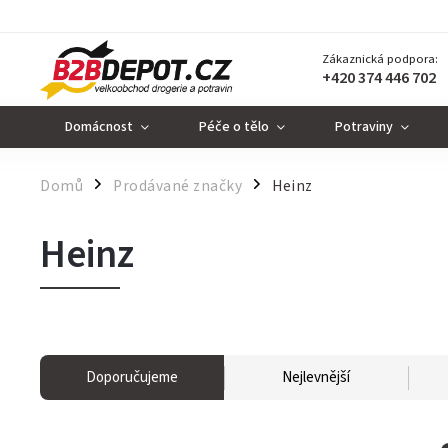
Zákaznická podpora:
+420 374 446 702
Domácnost
Péče o tělo
Potraviny
Domů
Prodávané značky
Heinz
/
/
Heinz
Doporučujeme
Nejlevnější