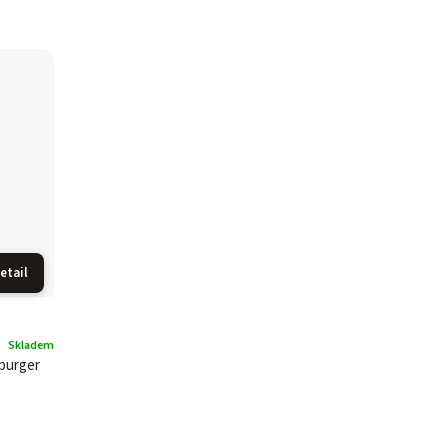
etail
Skladem
burger