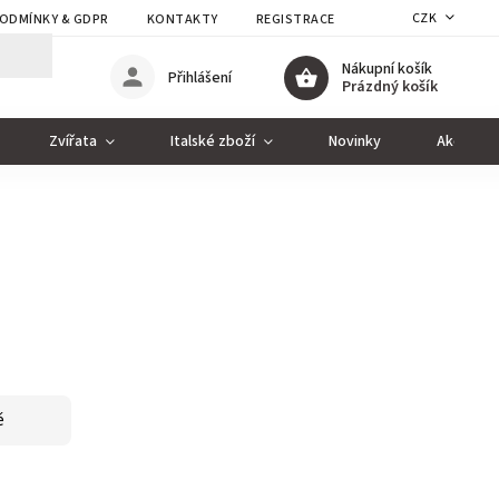
CZK
ODMÍNKY & GDPR
KONTAKTY
REGISTRACE
Nákupní košík
Přihlášení
Prázdný košík
Zvířata
Italské zboží
Novinky
Akce
ě