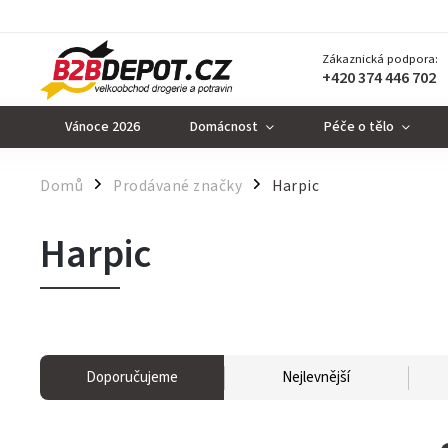
Zákaznická podpora:
+420 374 446 702
Vánoce 2026
Domácnost
Péče o tělo
Domů
Prodávané značky
Harpic
/
/
Harpic
Doporučujeme
Nejlevnější