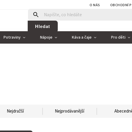
O NÁS
OBCHODNÍ P
Hledat
Potraviny
Nápoje
Káva a čaje
Pro děti
Nejdražší
Nejprodávanější
Abecedn