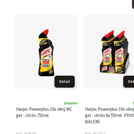
Detail
Det
Skladem
Harpic Powerplus 10x silný WC
Harpic Powerplus 10x siln
gel - citrón 750 ml
gel - citrón 6x750 ml- VÝ
BALENÍ
Kód:
5008286
Kód:
9671813