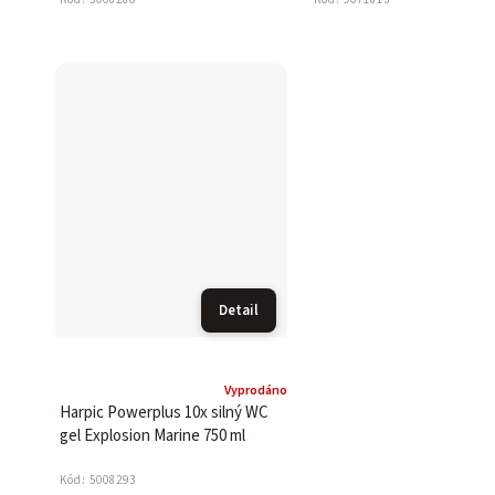
Detail
Vyprodáno
Harpic Powerplus 10x silný WC
gel Explosion Marine 750 ml
Kód:
5008293