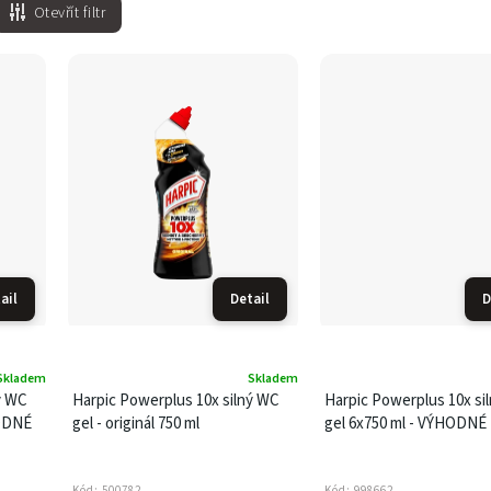
Otevřít filtr
ail
Detail
D
Skladem
Skladem
ý WC
Harpic Powerplus 10x silný WC
Harpic Powerplus 10x si
HODNÉ
gel - originál 750 ml
gel 6x750 ml - VÝHODNÉ
Kód:
500782
Kód:
998662