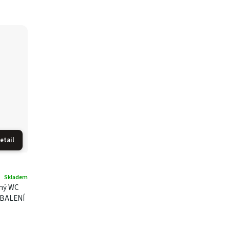
etail
Skladem
lný WC
 BALENÍ