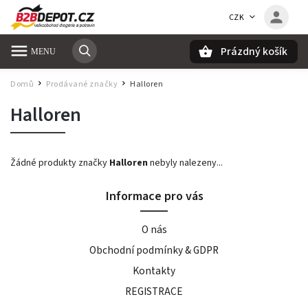
CZK
Prázdný košík
Hledat
Domů
Prodávané značky
Halloren
/
/
Halloren
Žádné produkty značky
Halloren
nebyly nalezeny...
Informace pro vás
O nás
Obchodní podmínky & GDPR
Kontakty
REGISTRACE