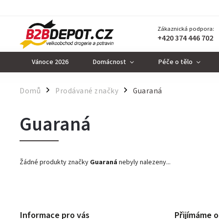
Zákaznická podpora:
+420 374 446 702
Vánoce 2026
Domácnost
Péče o tělo
Domů
Prodávané značky
Guaraná
/
/
Guaraná
Žádné produkty značky
Guaraná
nebyly nalezeny...
Informace pro vás
Přijímáme o