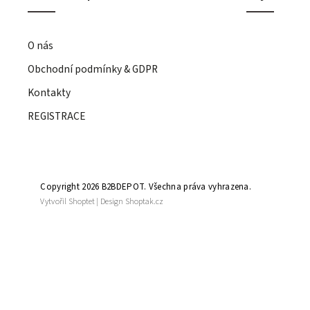
O nás
Obchodní podmínky & GDPR
Kontakty
REGISTRACE
Copyright 2026
B2BDEPOT
. Všechna práva vyhrazena.
Vytvořil
Shoptet
| Design
Shoptak.cz