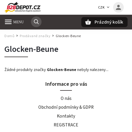
CZK
Prázdný košík
Hledat
Domů
Prodávané značky
Glocken-Beune
/
/
Glocken-Beune
Žádné produkty značky
Glocken-Beune
nebyly nalezeny...
Informace pro vás
O nás
Obchodní podmínky & GDPR
Kontakty
REGISTRACE