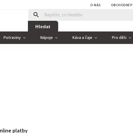
O NÁS
OBCHODNÍ P
Hledat
Potraviny
Nápoje
Káva a čaje
Pro děti
nline platby