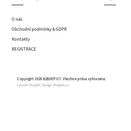
O nás
Obchodní podmínky & GDPR
Kontakty
REGISTRACE
Copyright 2026
B2BDEPOT
. Všechna práva vyhrazena.
Vytvořil
Shoptet
| Design
Shoptak.cz