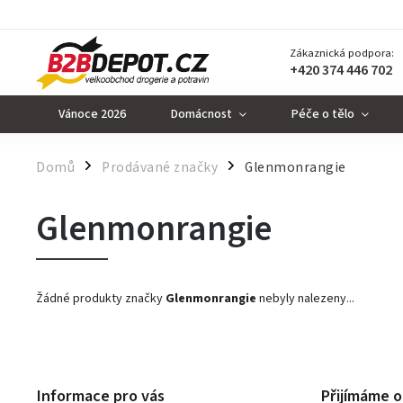
Zákaznická podpora:
+420 374 446 702
Vánoce 2026
Domácnost
Péče o tělo
Domů
Prodávané značky
Glenmonrangie
/
/
Glenmonrangie
Žádné produkty značky
Glenmonrangie
nebyly nalezeny...
Informace pro vás
Přijímáme o