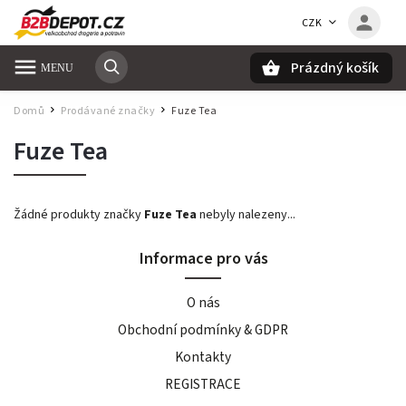
CZK
Prázdný košík
Hledat
Domů
Prodávané značky
Fuze Tea
/
/
Fuze Tea
Žádné produkty značky
Fuze Tea
nebyly nalezeny...
Informace pro vás
O nás
Obchodní podmínky & GDPR
Kontakty
REGISTRACE