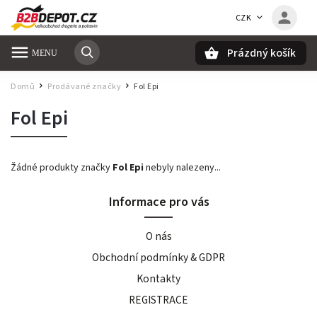
CZK
Prázdný košík
Hledat
Domů
Prodávané značky
Fol Epi
/
/
Fol Epi
Žádné produkty značky
Fol Epi
nebyly nalezeny...
Informace pro vás
O nás
Obchodní podmínky & GDPR
Kontakty
REGISTRACE