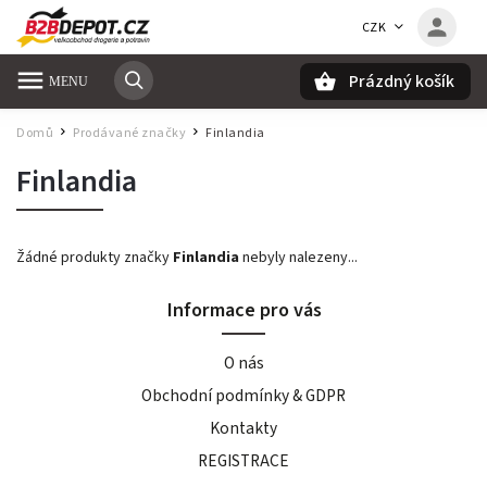
CZK
Prázdný košík
Hledat
Domů
Prodávané značky
Finlandia
/
/
Finlandia
Žádné produkty značky
Finlandia
nebyly nalezeny...
Informace pro vás
O nás
Obchodní podmínky & GDPR
Kontakty
REGISTRACE