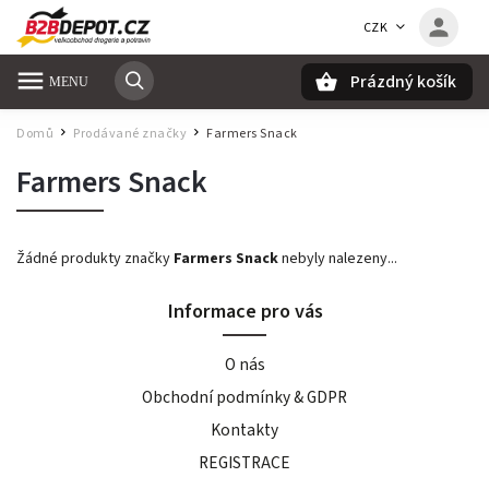
CZK
Prázdný košík
Hledat
Domů
Prodávané značky
Farmers Snack
/
/
Farmers Snack
Žádné produkty značky
Farmers Snack
nebyly nalezeny...
Informace pro vás
O nás
Obchodní podmínky & GDPR
Kontakty
REGISTRACE