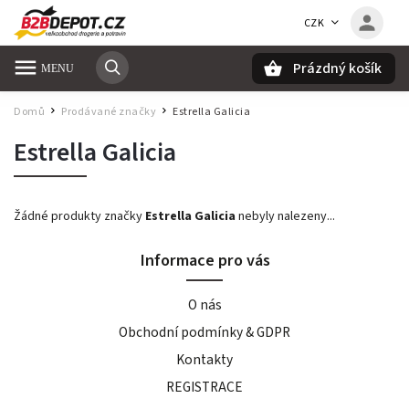
CZK
Prázdný košík
Hledat
Domů
Prodávané značky
Estrella Galicia
/
/
Estrella Galicia
Žádné produkty značky
Estrella Galicia
nebyly nalezeny...
Informace pro vás
O nás
Obchodní podmínky & GDPR
Kontakty
REGISTRACE